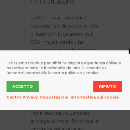
CELLULASER
La tecnologia innovativa
prevede l’applicazione mirata
di laser con luce atermica a
880 nm, attivando una
risposta biologica della pelle.
Utilizziamo i cookie per offrirti la migliore esperienza online e
Stimola l’apparato circolatorio
per attivare tutte le funzionalità del sito. Cliccando su
"Accetto" aderisci alla la nostra politica sui cookie.
venoso, arterioso e linfatico su
tutto il corpo. Riduce gli
ACCETTO
RIFIUTO
inestetismi della cellulite e
Centro Privacy
Impostazioni
Informativa sui cookie
rassoda i tessuti.
Per il viso, nei trattamenti
anti-age, stimola i fibroblasti a
produrre collagene ed