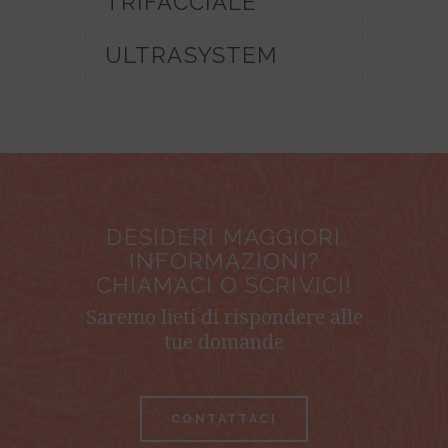
TRIFACCIALE
ULTRASYSTEM
DESIDERI MAGGIORI
INFORMAZIONI?
CHIAMACI O SCRIVICI!
Saremo lieti di rispondere alle
tue domande
CONTATTACI