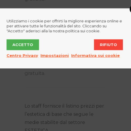
Da €60,00 a
Utilizziamo i cookie per offrirti la migliore esperienza online e
€100,00
per attivare tutte le funzionalità del sito. Cliccando su
"Accetto" aderisci alla la nostra politica sui cookie.
TRATTAMENTO
CORPO MANUALI
ACCETTO
RIFIUTO
Il prezzo varia in Base alle
Centro Privacy
Impostazioni
Informativa sui cookie
SINGOLE CASISTICHE
stabilite previa consulenza
gratuita.
Lo staff fornisce il listino prezzi per
l’estetica di base che segue le
medie stabilite dal settore
ESTETICA.