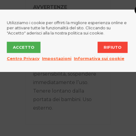
AVVERTENZE
Utilizziamo i cookie per offrirti la migliore esperienza online e
Non portare a contatto con
per attivare tutte le funzionalità del sito. Cliccando su
gli occhi e le mucose. In caso
"Accetto" aderisci alla la nostra politica sui cookie.
di contatto con gli occhi,
ACCETTO
RIFIUTO
sciacquare
abbondantemente a rime
Centro Privacy
Impostazioni
Informativa sui cookie
palpebrali aperte. In caso di
ipersensibilità, sospendere
immediatamente l’uso.
Tenere lontano dalla
portata dei bambini. Uso
esterno.