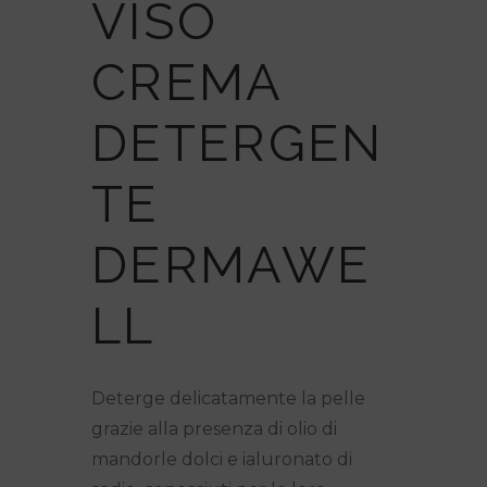
VISO
CREMA
DETERGEN
TE
DERMAWE
LL
Deterge delicatamente la pelle
grazie alla presenza di olio di
mandorle dolci e ialuronato di